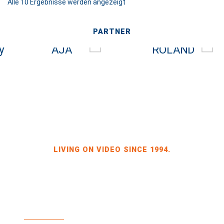
Alle 10 Ergebnisse werden angezeigt
PARTNER
LIVING ON VIDEO SINCE 1994.
BILDKRAFT INH. JÖRG HEINZE
GEWERBEGEBIET DRESDEN-HEIDENAU, HALLE 2
SPORBITZER RING 4
01259 DRESDEN