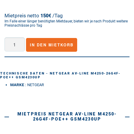
Mietpreis netto
/Tag
150€
Im Falle einer länger benötigten Mietdauer, bieten wir je nach Produkt weitere
Preisnachlässe pro Tag
Netgear
IN DEN MIETKORB
AV-
Line
M4250-
26G4F-
TECHNISCHE DATEN - NETGEAR AV-LINE M4250-26G4F-
POE++ GSM4230UP
PoE++
MARKE :
NETGEAR
GSM4230UP
Menge
MIETPREIS NETGEAR AV-LINE M4250-
26G4F-POE++ GSM4230UP