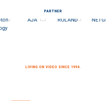
PARTNER
LIVING ON VIDEO SINCE 1994.
BILDKRAFT INH. JÖRG HEINZE
GEWERBEGEBIET DRESDEN-HEIDENAU, HALLE 2
SPORBITZER RING 4
01259 DRESDEN