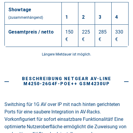
Showtage
1
2
3
4
(zusammenhängend)
Gesamtpreis / netto
150
225
285
330
€
€
€
€
Längere Mietdauer ist möglich.
BESCHREIBUNG NETGEAR AV-LINE
M4250-26G4F-POE++ GSM4230UP
Switching für 1G AV over IP mit nach hinten gerichteten
Ports für eine saubere Integration in AV-Racks.
Vorkonfiguriert für sofort einsatzbare Funktionalität! Eine
optimierte Nutzeroberfläche ermöglicht die Zuweisung von