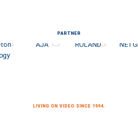
PARTNER
LIVING ON VIDEO SINCE 1994.
BILDKRAFT INH. JÖRG HEINZE
GEWERBEGEBIET DRESDEN-HEIDENAU, HALLE 2
SPORBITZER RING 4