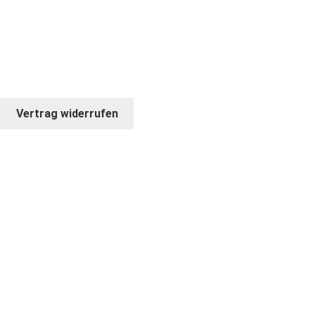
GEWERBETREIBENDE
© COPYRIGHT 2026. BILDKRAFT
Vertrag widerrufen