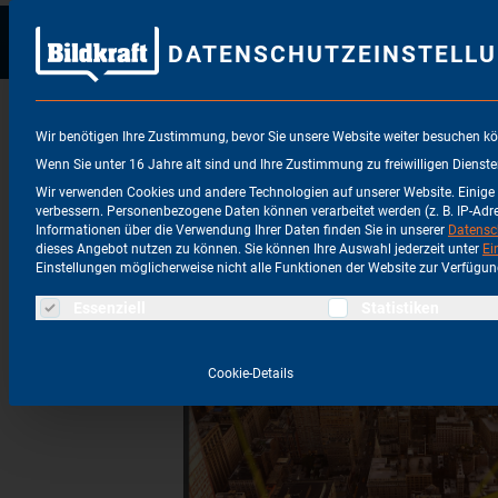
NEWS
UNT
DATENSCHUTZEINSTELL
ALLE PRODUKTE
/
DISPLAYS
/
COMPUTER UND
Wir benötigen Ihre Zustimmung, bevor Sie unsere Website weiter besuchen k
Wenn Sie unter 16 Jahre alt sind und Ihre Zustimmung zu freiwilligen Dienst
Wir verwenden Cookies und andere Technologien auf unserer Website. Einige v
verbessern.
Personenbezogene Daten können verarbeitet werden (z. B. IP-Adres
Informationen über die Verwendung Ihrer Daten finden Sie in unserer
Datensc
dieses Angebot nutzen zu können.
Sie können Ihre Auswahl jederzeit unter
Ei
Einstellungen möglicherweise nicht alle Funktionen der Website zur Verfügun
Es folgt eine Liste der Service-Gruppen, für die eine Einw
Essenziell
Statistiken
Cookie-Details