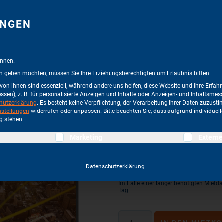
ERNEHMEN
MIETPARK
SMART
SCHULUNGEN
KO
UNGEN
 IT SYSTEME
/ NEC EA231WU-BL
önnen.
en geben möchten, müssen Sie Ihre Erziehungsberechtigten um Erlaubnis bitten.
on ihnen sind essenziell, während andere uns helfen, diese Website und Ihre Erfah
NEC EA231WU-B
sen), z. B. für personalisierte Anzeigen und Inhalte oder Anzeigen- und Inhaltsmes
hutzerklärung
.
Es besteht keine Verpflichtung, der Verarbeitung Ihrer Daten zuzus
nstellungen
widerrufen oder anpassen.
Bitte beachten Sie, dass aufgrund individuell
g stehen.
illigung erteilt werden kann. Die erste Service-Gruppe ist ess
ARTIKEL-NR: MEA231WU
Marketing
Extern
BENÖTIGEN SIE HILFE?
SCHR
Datenschutzerklärung
Mietpreis netto
/Tag
40€
Im Falle einer länger benötigten Mietda
Tag
NEC