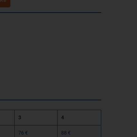
ORB
3
4
76 €
88 €