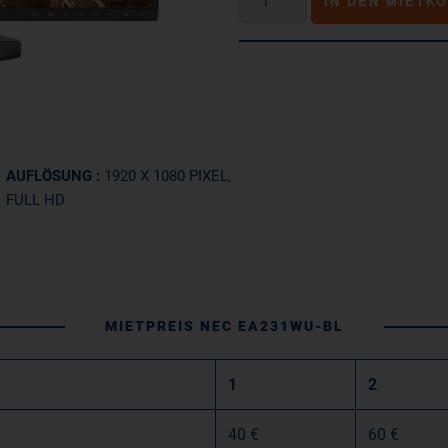
IN DEN MIETK
EA231WU-
BL
Menge
AUFLÖSUNG :
1920 X 1080 PIXEL,
FULL HD
MIETPREIS NEC EA231WU-BL
1
2
40 €
60 €