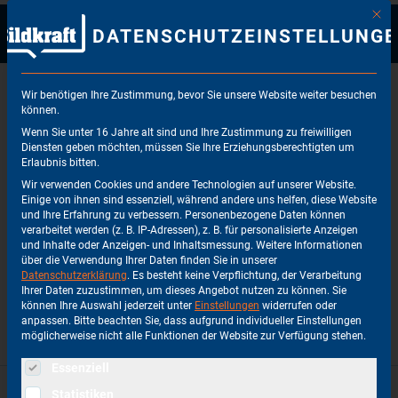
Mit di
0
DATENSCHUTZEINSTELLUNG
ALLE PRODUKTE
/
WANDLER
/
IMAGE PROCESSING
/
Wir benötigen Ihre Zustimmung, bevor Sie unsere Website weiter besuchen
BLACKMAGIC DESIGN 12G-SDI > LC
können.
Wenn Sie unter 16 Jahre alt sind und Ihre Zustimmung zu freiwilligen
Diensten geben möchten, müssen Sie Ihre Erziehungsberechtigten um
Erlaubnis bitten.
Wir verwenden Cookies und andere Technologien auf unserer Website.
Einige von ihnen sind essenziell, während andere uns helfen, diese Website
und Ihre Erfahrung zu verbessern.
Personenbezogene Daten können
verarbeitet werden (z. B. IP-Adressen), z. B. für personalisierte Anzeigen
und Inhalte oder Anzeigen- und Inhaltsmessung.
Weitere Informationen
über die Verwendung Ihrer Daten finden Sie in unserer
Datenschutzerklärung
.
Es besteht keine Verpflichtung, der Verarbeitung
Ihrer Daten zuzustimmen, um dieses Angebot nutzen zu können.
Sie
können Ihre Auswahl jederzeit unter
Einstellungen
widerrufen oder
anpassen.
Bitte beachten Sie, dass aufgrund individueller Einstellungen
möglicherweise nicht alle Funktionen der Website zur Verfügung stehen.
Es folgt eine Liste der Service-Gruppen, für die eine Einwi
Essenziell
Statistiken