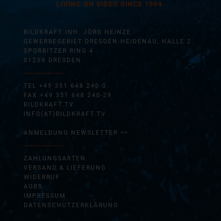
LIVING ON VIDEO SINCE 1994.
BILDKRAFT INH. JÖRG HEINZE
GEWERBEGEBIET DRESDEN-HEIDENAU, HALLE 2
SPORBITZER RING 4
01259 DRESDEN
TEL +49 351 648 240-0
FAX +49 351 648 240-29
BILDKRAFT.TV
INFO(AT)BILDKRAFT.TV
ANMELDUNG NEWSLETTER >>
ZAHLUNGSARTEN
VERSAND & LIEFERUNG
WIDERRUF
AGBS
IMPRESSUM
DATENSCHUTZERKLÄRUNG