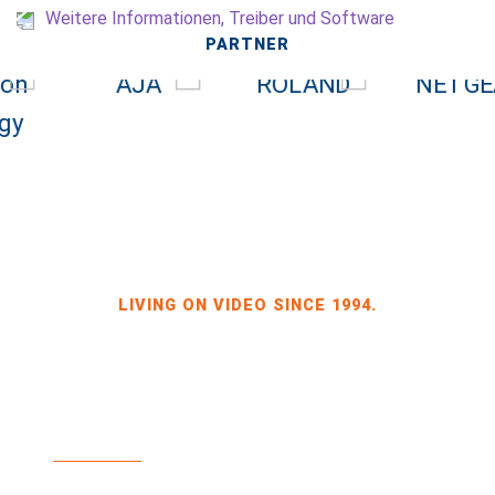
Weitere Informationen, Treiber und Software
PARTNER
LIVING ON VIDEO SINCE 1994.
BILDKRAFT INH. JÖRG HEINZE
GEWERBEGEBIET DRESDEN-HEIDENAU, HALLE 2
SPORBITZER RING 4
01259 DRESDEN
TEL +49 351 648 240-0