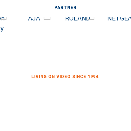
PARTNER
LIVING ON VIDEO SINCE 1994.
BILDKRAFT INH. JÖRG HEINZE
GEWERBEGEBIET DRESDEN-HEIDENAU, HALLE 2
SPORBITZER RING 4
01259 DRESDEN
TEL +49 351 648 240-0
FAX +49 351 648 240-29