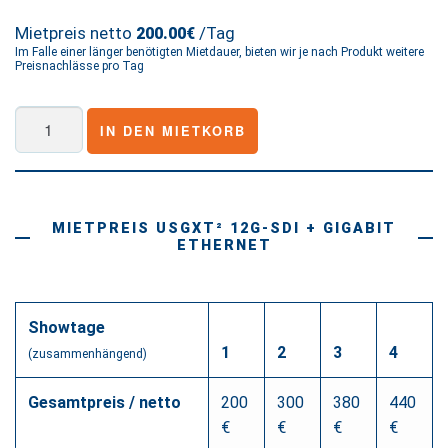
Mietpreis netto
/Tag
200.00€
Im Falle einer länger benötigten Mietdauer, bieten wir je nach Produkt weitere
Preisnachlässe pro Tag
USGXT²
IN DEN MIETKORB
12G-
SDI
+
Gigabit
MIETPREIS USGXT² 12G-SDI + GIGABIT
Ethernet
ETHERNET
Menge
Showtage
1
2
3
4
(zusammenhängend)
Gesamtpreis / netto
200
300
380
440
€
€
€
€