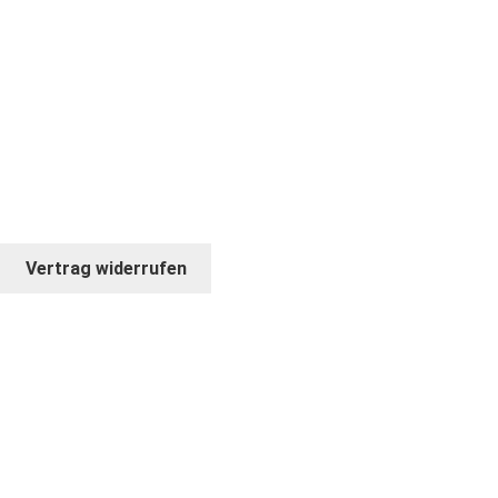
INSTAGRAM
* ANGEBOT GILT NUR FÜR FIRMEN UND
GEWERBETREIBENDE
© COPYRIGHT 2026. BILDKRAFT
Vertrag widerrufen