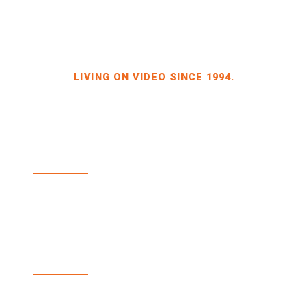
LIVING ON VIDEO SINCE 1994.
BILDKRAFT INH. JÖRG HEINZE
GEWERBEGEBIET DRESDEN-HEIDENAU, HALLE 2
SPORBITZER RING 4
01259 DRESDEN
TEL +49 351 648 240-0
FAX +49 351 648 240-29
BILDKRAFT.TV
INFO(AT)BILDKRAFT.TV
ANMELDUNG NEWSLETTER >>
ZAHLUNGSARTEN
VERSAND & LIEFERUNG