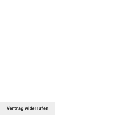
WIDERRUF
AGBS
IMPRESSUM
DATENSCHUTZERKLÄRUNG
FACEBOOK
INSTAGRAM
* ANGEBOT GILT NUR FÜR FIRMEN UND
GEWERBETREIBENDE
© COPYRIGHT 2026. BILDKRAFT
Vertrag widerrufen