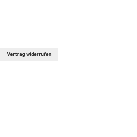
* ANGEBOT GILT NUR FÜR FIRMEN UND
GEWERBETREIBENDE
© COPYRIGHT 2026. BILDKRAFT
Vertrag widerrufen