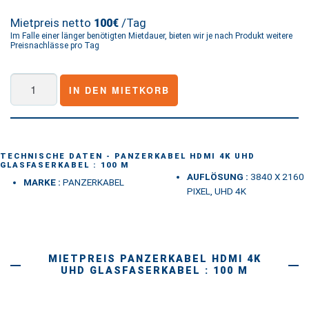
Mietpreis netto
/Tag
100€
Im Falle einer länger benötigten Mietdauer, bieten wir je nach Produkt weitere
Preisnachlässe pro Tag
PANZERKABEL
IN DEN MIETKORB
HDMI
4K
UHD
Glasfaserkabel
TECHNISCHE DATEN - PANZERKABEL HDMI 4K UHD
GLASFASERKABEL : 100 M
:
AUFLÖSUNG :
3840 X 2160
MARKE :
PANZERKABEL
100
PIXEL, UHD 4K
m
Menge
MIETPREIS PANZERKABEL HDMI 4K
UHD GLASFASERKABEL : 100 M