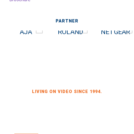
PARTNER
LIVING ON VIDEO SINCE 1994.
BILDKRAFT INH. JÖRG HEINZE
GEWERBEGEBIET DRESDEN-HEIDENAU, HALLE 2
SPORBITZER RING 4
01259 DRESDEN