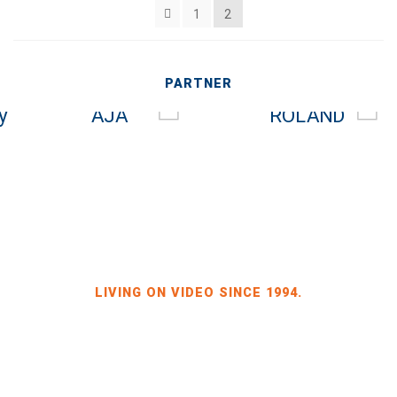
1
2
PARTNER
LIVING ON VIDEO SINCE 1994.
BILDKRAFT INH. JÖRG HEINZE
GEWERBEGEBIET DRESDEN-HEIDENAU, HALLE 2
SPORBITZER RING 4
01259 DRESDEN