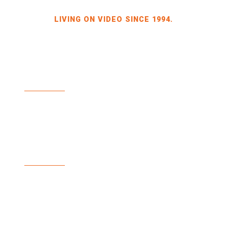
LIVING ON VIDEO SINCE 1994.
BILDKRAFT OWNER JÖRG HEINZE
GEWERBEGEBIET DRESDEN-HEIDENAU
HALLE 2 SPORBITZER RING 4
01259 DRESDEN
TEL +49 351 648 240-0
FAX +49 351 648 240-29
BILDKRAFT.TV
INFO(AT)BILDKRAFT.TV
ANMELDUNG NEWSLETTER >>
ZAHLUNGSARTEN
VERSAND & LIEFERUNG
WIDERRUF
AGBS
IMPRINT
PRIVACY POLICY