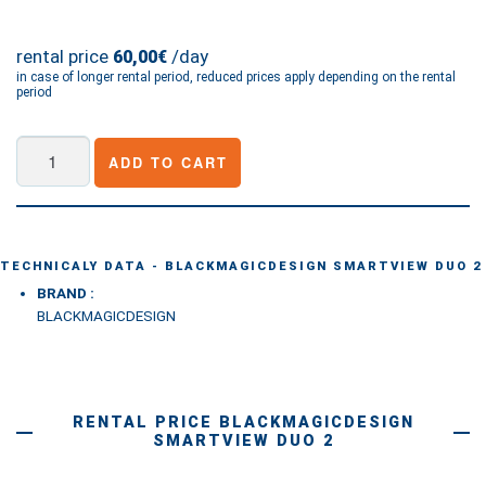
rental price
/day
60,00€
in case of longer rental period, reduced prices apply depending on the rental
period
Blackmagicdesign
ADD TO CART
SmartView
Duo
2
quantity
TECHNICALY DATA - BLACKMAGICDESIGN SMARTVIEW DUO 2
BRAND :
BLACKMAGICDESIGN
RENTAL PRICE BLACKMAGICDESIGN
SMARTVIEW DUO 2