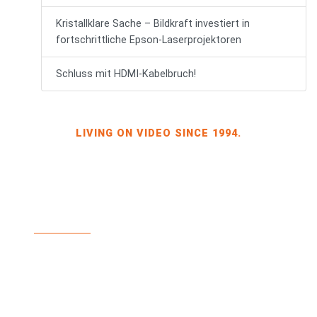
Kristallklare Sache – Bildkraft investiert in
fortschrittliche Epson-Laserprojektoren
Schluss mit HDMI-Kabelbruch!
LIVING ON VIDEO SINCE 1994.
BILDKRAFT INH. JÖRG HEINZE
GEWERBEGEBIET DRESDEN-HEIDENAU, HALLE 2
SPORBITZER RING 4
01259 DRESDEN
TEL +49 351 648 240-0
FAX +49 351 648 240-29
BILDKRAFT.TV
INFO(AT)BILDKRAFT.TV