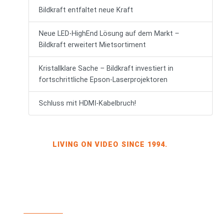
Bildkraft entfaltet neue Kraft
Neue LED-HighEnd Lösung auf dem Markt –
Bildkraft erweitert Mietsortiment
Kristallklare Sache – Bildkraft investiert in
fortschrittliche Epson-Laserprojektoren
Schluss mit HDMI-Kabelbruch!
LIVING ON VIDEO SINCE 1994.
BILDKRAFT OWNER JÖRG HEINZE
GEWERBEGEBIET DRESDEN-HEIDENAU
HALLE 2 SPORBITZER RING 4
01259 DRESDEN