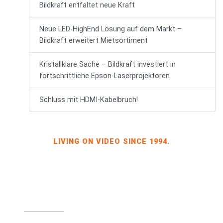
Bildkraft entfaltet neue Kraft
Neue LED-HighEnd Lösung auf dem Markt –
Bildkraft erweitert Mietsortiment
Kristallklare Sache – Bildkraft investiert in
fortschrittliche Epson-Laserprojektoren
Schluss mit HDMI-Kabelbruch!
LIVING ON VIDEO SINCE 1994.
BILDKRAFT OWNER JÖRG HEINZE
GEWERBEGEBIET DRESDEN-HEIDENAU
HALLE 2 SPORBITZER RING 4
01259 DRESDEN